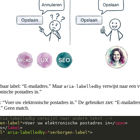
tbaar label: “E-mailadres.” Maar
verwijst naar een 
aria-labelledby
nische postadres in.”
: “Voer uw elektronische postadres in.” De gebruiker ziet: “E-mailadre
.” Geen match.
ria-labelledby verwijst naar andere tekst -->
en-label"
>Voer uw elektronische postadres in</
span
s</
label
l"
aria-labelledby
=
"verborgen-label"