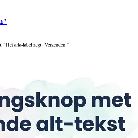
n"
.” Het aria-label zegt “Verzenden.”