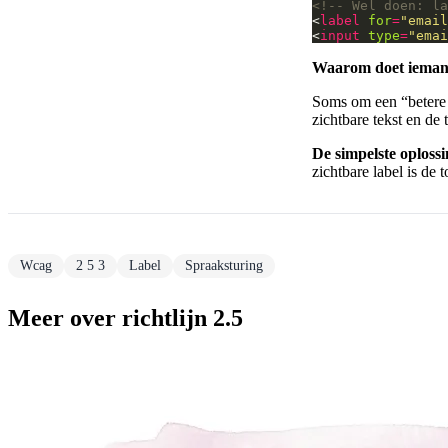
<!-- Wel doen: la
<
label
for
=
"email
<
input
type
=
"emai
Waarom doet ieman
Soms om een “betere b
zichtbare tekst en d
De simpelste oplossi
zichtbare label is de 
Wcag
2 5 3
Label
Spraaksturing
Meer over richtlijn 2.5