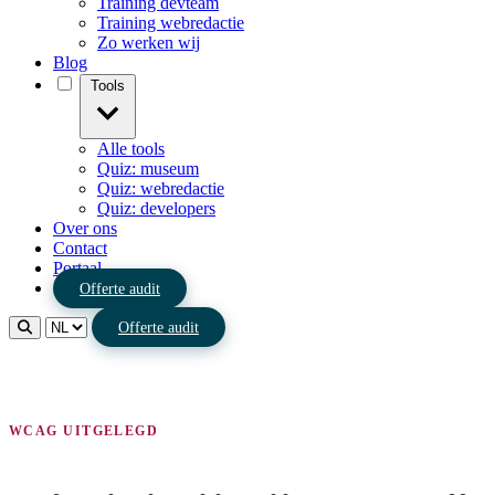
Training devteam
Training webredactie
Zo werken wij
Blog
Tools
Alle tools
Quiz: museum
Quiz: webredactie
Quiz: developers
Over ons
Contact
Portaal
Offerte audit
Offerte audit
WCAG UITGELEGD