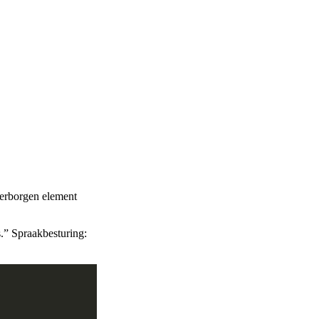
verborgen element
s.” Spraakbesturing: