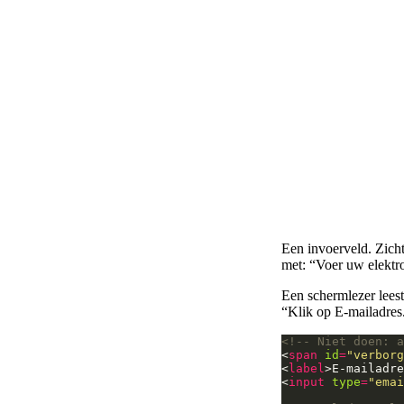
Een invoerveld. Zich
met: “Voer uw elektro
Een schermlezer leest
“Klik op E-mailadres
<!-- Niet doen: a
<
span
id
=
"verborg
<
label
>E-mailadre
<
input
type
=
"emai