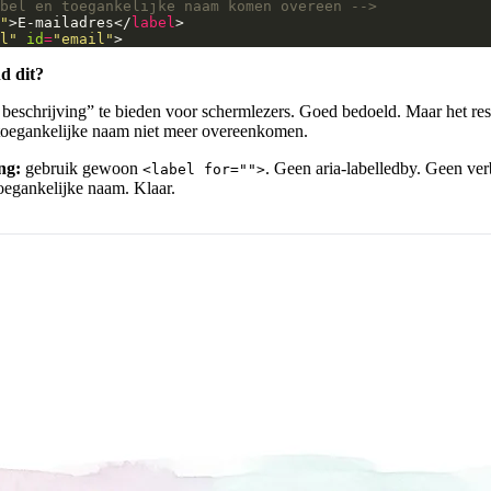
bel en toegankelijke naam komen overeen -->
"
>E-mailadres</
label
l"
id
=
"email"
d dit?
eschrijving” te bieden voor schermlezers. Goed bedoeld. Maar het resu
e toegankelijke naam niet meer overeenkomen.
ng:
gebruik gewoon
. Geen aria-labelledby. Geen ver
<label for="">
toegankelijke naam. Klaar.