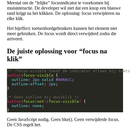
Meestal om de “lelijke” focusindicator te voorkomen bij
muisinteractie. De developer wil niet dat een knop een blauwe
rand krijgt na het klikken. De oplossing: focus verwijderen na
elke klik.
Het bijeffect: toetsenbordgebruikers kunnen het element niet
meer gebruiken. De focus wordt direct verwijderd zodra die
arriveert.
De juiste oplossing voor “focus na
klik”
/* :focus-visible toont de indicator alleen bij toets
button
:
focus-visible
outline
: 
2
px
solid
#0066CC
outline-offset
: 
2
px
/* Geen outline bij muisklik */
button
:
focus
:
not
(
:
focus-visible
)
outline
: 
none
Geen JavaScript nodig. Geen blur(). Geen verwijderde focus.
De CSS regelt het.