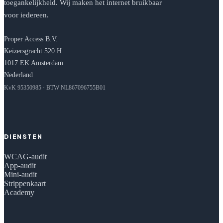
toegankelijkheid. Wij maken het internet bruikbaar
voor iedereen.
Proper Access B.V.
Keizersgracht 520 H
1017 EK Amsterdam
Nederland
KvK 95350985 · BTW NL867096755B01
DIENSTEN
WCAG-audit
App-audit
Mini-audit
Strippenkaart
Academy