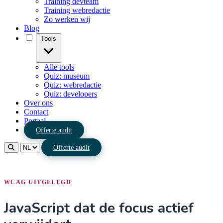
Training devteam
Training webredactie
Zo werken wij
Blog
Tools
Alle tools
Quiz: museum
Quiz: webredactie
Quiz: developers
Over ons
Contact
Portaal
Offerte audit
Offerte audit
WCAG UITGELEGD
JavaScript dat de focus actief