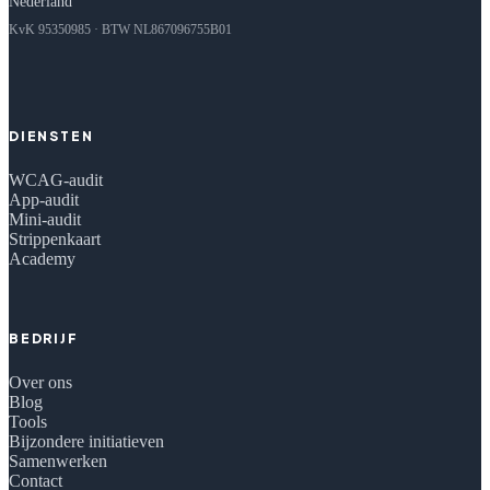
Nederland
KvK 95350985 · BTW NL867096755B01
DIENSTEN
WCAG-audit
App-audit
Mini-audit
Strippenkaart
Academy
BEDRIJF
Over ons
Blog
Tools
Bijzondere initiatieven
Samenwerken
Contact