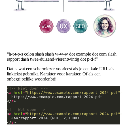
“h-t-t-p-s colon slash slash w-w-w dot example dot com slash
rapport dash twee-duizend-vierentwintig dot p-d-f”
Dat is wat een schermlezer voorleest als je een kale URL als
linktekst gebruikt. Karakter voor karakter. Of als een
onbegrijpelijke woordenbrij.
<!-- Niet doen -->
<
a
href
=
"https://www.example.com/rapport-2024.pdf"
</
a
<!-- Wel doen -->
<
a
href
=
"https://www.example.com/rapport-2024.pdf"
</
a