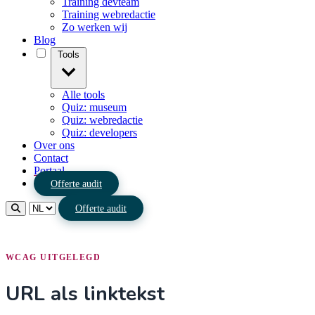
Training devteam
Training webredactie
Zo werken wij
Blog
Tools
Alle tools
Quiz: museum
Quiz: webredactie
Quiz: developers
Over ons
Contact
Portaal
Offerte audit
Offerte audit
WCAG UITGELEGD
URL als linktekst