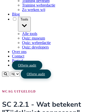
Training devteam
Training webredactie
Zo werken wij
Blog
Tools
Alle tools
Quiz: museum
Quiz: webredactie
Quiz: developers
Over ons
Contact
Portaal
Offerte audit
Offerte audit
WCAG UITGELEGD
SC 2.2.1 - Wat betekent