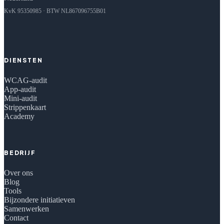
KvK 95350985 · BTW NL867096755B01
DIENSTEN
WCAG-audit
App-audit
Mini-audit
Strippenkaart
Academy
BEDRIJF
Over ons
Blog
Tools
Bijzondere initiatieven
Samenwerken
Contact