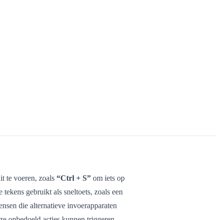
it te voeren, zoals
“Ctrl + S”
om iets op
ekens gebruikt als sneltoets, zoals een
nsen die alternatieve invoerapparaten
ze onbedoeld acties kunnen triggeren.