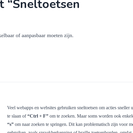
t “Sneltoetsen
kelbaar of aanpasbaar moeten zijn.
Veel webapps en websites gebruiken sneltoetsen om acties sneller u
te slaan of
“Ctrl + F”
om te zoeken. Maar soms worden ook enkele t
“s”
om naar zoeken te springen. Dit kan problematisch zijn voor me
gebruiken, zoals spraakherkenning of braille-toetsenborden, omdat 