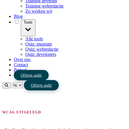
Training devteam
Training webredactie
Zo werken wij
Blog
Tools
Alle tools
Quiz: museum
Quiz: webredactie
Quiz: developers
Over ons
Contact
Portaal
Offerte audit
Offerte audit
WCAG UITGELEGD