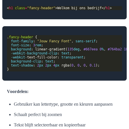
<
h1
class
=
"fancy-header"
>Welkom bij ons bedrijf</
h1
.
fancy-header
font-family
: 
"Jouw Fancy Font"
, 
sans-serif
font-size
: 
3
rem
background
: linear-gradient(
135
deg
, 
#667eea
0
%
, 
#764ba2
10
-webkit-
background-clip
: 
text
-webkit-
text-fill-color: 
transparent
background-clip
: 
text
text-shadow
: 
2
px
2
px
4
px
 rgba(
0
, 
0
, 
0
, 
0.1
Voordelen:
Gebruiker kan lettertype, grootte en kleuren aanpassen
Schaalt perfect bij zoomen
Tekst blijft selecteerbaar en kopieerbaar