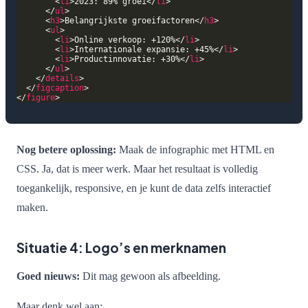
        <
li
>2023: 89% groei</
li
      </
ul
      <
h3
>Belangrijkste groeifactoren</
h3
      <
ul
        <
li
>Online verkoop: +120%</
li
        <
li
>Internationale expansie: +45%</
li
        <
li
>Productinnovatie: +30%</
li
      </
ul
    </
details
  </
figcaption
</
figure
Nog betere oplossing:
Maak de infographic met HTML en
CSS. Ja, dat is meer werk. Maar het resultaat is volledig
toegankelijk, responsive, en je kunt de data zelfs interactief
maken.
Situatie 4: Logo’s en merknamen
Goed nieuws:
Dit mag gewoon als afbeelding.
Maar denk wel aan: