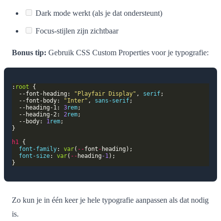
Dark mode werkt (als je dat ondersteunt)
Focus-stijlen zijn zichtbaar
Bonus tip:
Gebruik CSS Custom Properties voor je typografie:
:
root
  --font-heading: 
"Playfair Display"
, 
serif
  --font-body: 
"Inter"
, 
sans-serif
  --heading-1: 
3
rem
  --heading-2: 
2
rem
  --body: 
1
rem
h1
font-family
: 
var
(
--
font
-
font-size
: 
var
(
--
heading
-1
Zo kun je in één keer je hele typografie aanpassen als dat nodig
is.