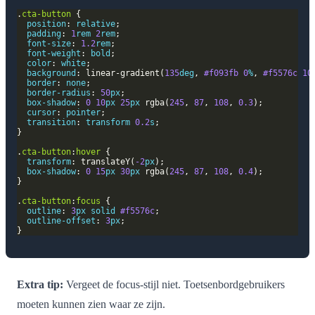
.
cta-button
position
: 
relative
padding
: 
1
rem
2
rem
font-size
: 
1.2
rem
font-weight
: 
bold
color
: 
white
background
: linear-gradient(
135
deg
, 
#f093fb
0
%
, 
#f5576c
10
border
: 
none
border-radius
: 
50
px
box-shadow
: 
0
10
px
25
px
 rgba(
245
, 
87
, 
108
, 
0.3
cursor
: 
pointer
transition
: 
transform
0.2
s
.
cta-button
:
hover
transform
: translateY(
-2
px
box-shadow
: 
0
15
px
30
px
 rgba(
245
, 
87
, 
108
, 
0.4
.
cta-button
:
focus
outline
: 
3
px
solid
#f5576c
outline-offset
: 
3
px
Extra tip:
Vergeet de focus-stijl niet. Toetsenbordgebruikers
moeten kunnen zien waar ze zijn.