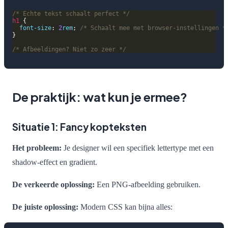
/* Echte tekst schaalt perfect */
h1
font-size
: 
2
rem
; 
/* Schaalt mee met browser-instellingen *
/* Afbeeldingen? Niet zo zeer */
De praktijk: wat kun je ermee?
Situatie 1: Fancy kopteksten
Het probleem:
Je designer wil een specifiek lettertype met een
shadow-effect en gradient.
De verkeerde oplossing:
Een PNG-afbeelding gebruiken.
De juiste oplossing:
Modern CSS kan bijna alles: