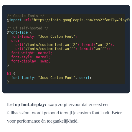
/* Google Fonts */
@
import
url
(
"https://fonts.googleapis.com/css2?family=Playfa
/* Of self-hosted */
@
font-face
font-family
:
"Jouw Custom Font"
;
src
:
url
(
"/fonts/custom-font.woff2"
)
format
(
"woff2"
),
url
(
"/fonts/custom-font.woff"
)
format
(
"woff"
);
font-weight
:
normal
;
font-style
:
normal
;
font-display
:
swap
;
h1
font-family
: 
"Jouw Custom Font"
, 
serif
Let op font-display:
zorgt ervoor dat er eerst een
swap
fallback-font wordt getoond terwijl je custom font laadt. Beter
voor performance én toegankelijkheid.