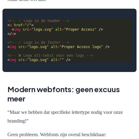
<!-- ✅ Logo in de header -->
<
a
href
=
"/"
  <
img
src
=
"logo.svg"
alt
=
"Proper Access"
</
a
<!-- ✅ Logo in de footer -->
<
img
src
=
"logo.svg"
alt
=
"Proper Access logo"
<!-- ❌ Lege alt-tekst voor een logo -->
<
img
src
=
"logo.svg"
alt
=
""
Modern webfonts: geen excuus
meer
“Maar we hebben dat specifieke lettertype nodig voor onze
branding!”
Geen probleem. Webfonts zijn overal beschikbaar: