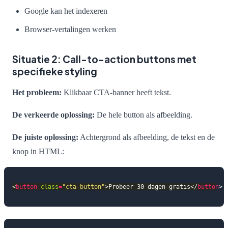
Google kan het indexeren
Browser-vertalingen werken
Situatie 2: Call-to-action buttons met
specifieke styling
Het probleem:
Klikbaar CTA-banner heeft tekst.
De verkeerde oplossing:
De hele button als afbeelding.
De juiste oplossing:
Achtergrond als afbeelding, de tekst en de
knop in HTML:
<
button
class
=
"cta-button"
>Probeer 30 dagen gratis</
button