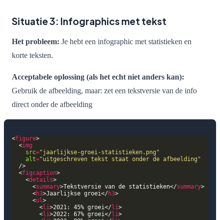
Situatie 3: Infographics met tekst
Het probleem:
Je hebt een infographic met statistieken en
korte teksten.
Acceptabele oplossing (als het echt niet anders kan):
Gebruik de afbeelding, maar: zet een tekstversie van de info
direct onder de afbeelding
<
figure
  <
img
src
=
"jaarlijkse-groei-statistieken.png"
alt
=
"uitgeschreven tekst staat onder de afbeelding"
  <
figcaption
    <
details
      <
summary
>Tekstversie van de statistieken</
summary
      <
h3
>Jaarlijkse groei</
h3
      <
ul
        <
li
>2021: 45% groei</
li
        <
li
>2022: 67% groei</
li