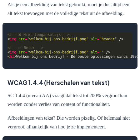
Als je een afbeelding van tekst gebruikt, moet je dus altijd een
alt-tekst toevoegen met de volledige tekst uit de afbeelding.
<!-- ❌ Niet toegankelijk -->
<
img
src
=
"welkom-bij-ons-bedrijf.png"
alt
=
"header"
<!-- ✅ Beter -->
<
img
src
=
"welkom-bij-ons-bedrijf.png"
alt
=
""
<
h1
>Welkom bij ons bedrijf - De beste oplossingen sinds 1995
WCAG 1.4.4 (Herschalen van tekst)
SC 1.4.4 (niveau AA) vraagt dat tekst tot 200% vergroot kan
worden zonder verlies van content of functionaliteit.
Afbeeldingen van tekst? Die worden pixelig. Of helemaal niet
vergroot, afhankelijk van hoe je ze implementeert.