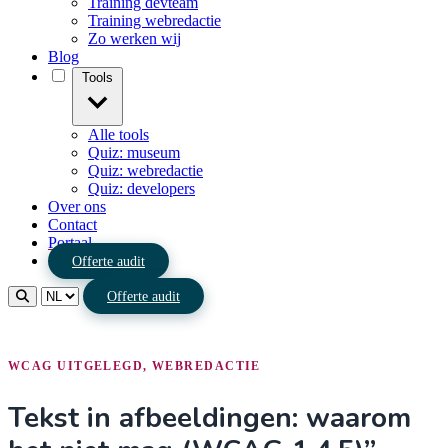
Training devteam
Training webredactie
Zo werken wij
Blog
Tools
Alle tools
Quiz: museum
Quiz: webredactie
Quiz: developers
Over ons
Contact
Portaal
Offerte audit
Offerte audit
WCAG UITGELEGD, WEBREDACTIE
Tekst in afbeeldingen: waarom