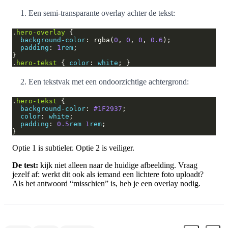
Een semi-transparante overlay achter de tekst:
.
hero-overlay
background-color
: rgba(
0
, 
0
, 
0
, 
0.6
padding
: 
1
rem
.
hero-tekst
 { 
color
: 
white
Een tekstvak met een ondoorzichtige achtergrond:
.
hero-tekst
background-color
: 
#1F2937
color
: 
white
padding
: 
0.5
rem
1
rem
Optie 1 is subtieler. Optie 2 is veiliger.
De test:
kijk niet alleen naar de huidige afbeelding. Vraag
jezelf af: werkt dit ook als iemand een lichtere foto uploadt?
Als het antwoord “misschien” is, heb je een overlay nodig.