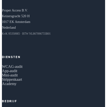
Proper Access B.V.
Keizersgracht 520 H
1017 EK Amsterdam
Nederland
KvK 95350985 · BTW NL867096755B01
DIENSTEN
WCAG-audit
App-audit
Mini-audit
Strippenkaart
Academy
BEDRIJF