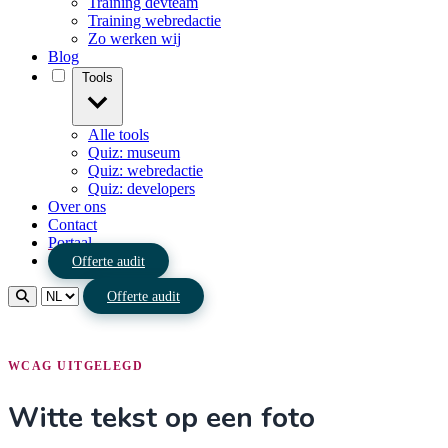
Training devteam
Training webredactie
Zo werken wij
Blog
Tools
Alle tools
Quiz: museum
Quiz: webredactie
Quiz: developers
Over ons
Contact
Portaal
Offerte audit
Offerte audit
WCAG UITGELEGD
Witte tekst op een foto