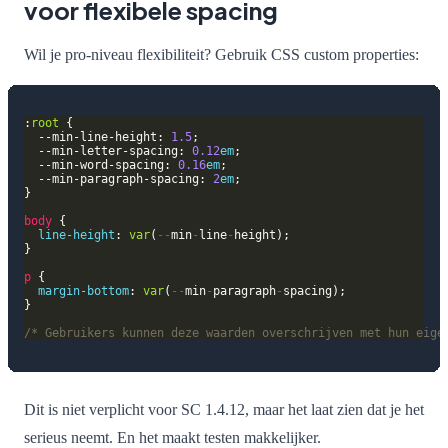
voor flexibele spacing
Wil je pro-niveau flexibiliteit? Gebruik CSS custom properties:
:
root
  --min-line-height: 
1.5
  --min-letter-spacing: 
0.12
em
  --min-word-spacing: 
0.16
em
  --min-paragraph-spacing: 
2
em
body
line-height
: 
var
(
--
min
-
line
-
p
margin-bottom
: 
var
(
--
min
-
paragraph
-
/* Gebruikers kunnen deze waarden overschrijven met hun eige
Dit is niet verplicht voor SC 1.4.12, maar het laat zien dat je het
serieus neemt. En het maakt testen makkelijker.