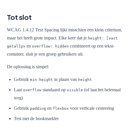
Tot slot
WCAG 1.4.12 Text Spacing lijkt misschien een klein criterium,
maar het heeft grote impact. Elke keer dat je
height: [vast
en
combineert op een tekst-
getal]px
overflow: hidden
container, sluit je een groep gebruikers uit.
De oplossing is simpel:
Gebruik
in plaats van
min-height
height
Laat
standaard op
(of laat het helemaal
overflow
visible
weg)
Gebruik
en
voor verticale centrering
padding
flexbox
Test met de bookmarklet