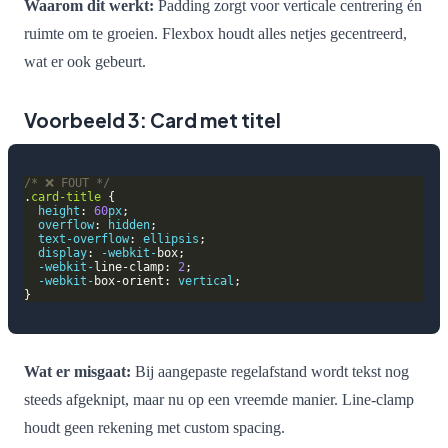
Waarom dit werkt:
Padding zorgt voor verticale centrering én
ruimte om te groeien. Flexbox houdt alles netjes gecentreerd,
wat er ook gebeurt.
Voorbeeld 3: Card met titel
/* ❌ FOUT */
.
card-title
height
: 
60
px
overflow
: 
hidden
text-overflow
: 
ellipsis
display
: 
-webkit-
-webkit-
line-clamp: 
2
-webkit-
box-orient: 
vertical
Wat er misgaat:
Bij aangepaste regelafstand wordt tekst nog
steeds afgeknipt, maar nu op een vreemde manier. Line-clamp
houdt geen rekening met custom spacing.