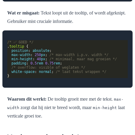
Wat er misgaat:
Tekst loopt uit de tooltip, of wordt afgeknipt.
Gebruiker mist cruciale informatie.
/* ✅ GOED */
.
tooltip
position
: 
absolute
max-width
: 
250
px
; 
/* max-width i.p.v. width */
min-height
: 
40
px
; 
/* minimaal, maar mag groeien */
padding
: 
0.5
rem
0.75
rem
/* overflow: visible of weglaten */
white-space
: 
normal
; 
/* laat tekst wrappen */
Waarom dit werkt:
De tooltip groeit mee met de tekst.
max-
zorgt dat hij niet te breed wordt, maar
laat
width
min-height
verticale groei toe.