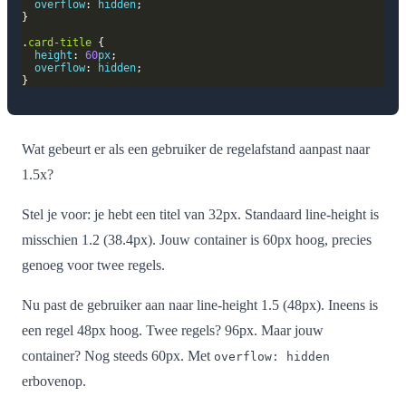
overflow
: 
hidden
.
card-title
height
: 
60
px
overflow
: 
hidden
Wat gebeurt er als een gebruiker de regelafstand aanpast naar
1.5x?
Stel je voor: je hebt een titel van 32px. Standaard line-height is
misschien 1.2 (38.4px). Jouw container is 60px hoog, precies
genoeg voor twee regels.
Nu past de gebruiker aan naar line-height 1.5 (48px). Ineens is
een regel 48px hoog. Twee regels? 96px. Maar jouw
container? Nog steeds 60px. Met
overflow: hidden
erbovenop.