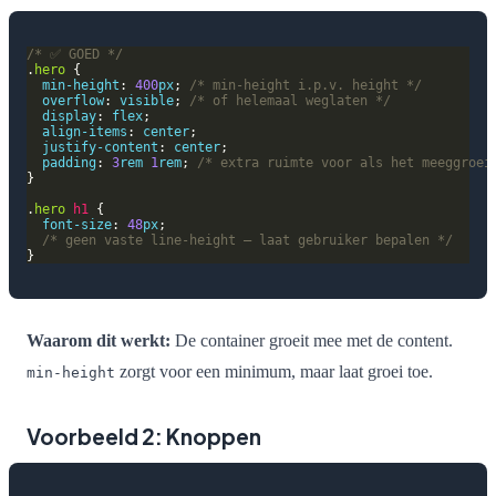
/* ✅ GOED */
.
hero
min-height
: 
400
px
; 
/* min-height i.p.v. height */
overflow
: 
visible
; 
/* of helemaal weglaten */
display
: 
flex
align-items
: 
center
justify-content
: 
center
padding
: 
3
rem
1
rem
; 
/* extra ruimte voor als het meeggroei
.
hero
h1
font-size
: 
48
px
/* geen vaste line-height — laat gebruiker bepalen */
Waarom dit werkt:
De container groeit mee met de content.
zorgt voor een minimum, maar laat groei toe.
min-height
Voorbeeld 2: Knoppen