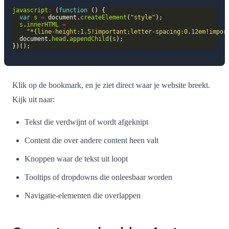
javascript
:
 (
function
var
s
=
 document.
createElement
(
"style"
s
.
innerHTML
=
"*{line-height:1.5!important;letter-spacing:0.12em!impor
  document.
head
.
appendChild
(
s
Klik op de bookmark, en je ziet direct waar je website breekt.
Kijk uit naar:
Tekst die verdwijnt of wordt afgeknipt
Content die over andere content heen valt
Knoppen waar de tekst uit loopt
Tooltips of dropdowns die onleesbaar worden
Navigatie-elementen die overlappen