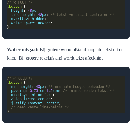
/* ❌ FOUT */
.
button
height
: 
48
px
line-height
: 
48
px
; 
/* tekst verticaal centreren */
overflow
: 
hidden
white-space
: 
nowrap
Wat er misgaat:
Bij grotere woordafstand loopt de tekst uit de
knop. Bij grotere regelafstand wordt tekst afgeknipt.
/* ✅ GOED */
.
button
min-height
: 
48
px
; 
/* minimale hoogte behouden */
padding
: 
0.75
rem
1.5
rem
; 
/* ruimte rondom tekst */
display
: 
inline-flex
align-items
: 
center
justify-content
: 
center
/* geen vaste line-height */