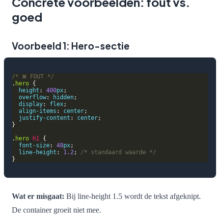
Concrete voorbeelden: fout vs.
goed
Voorbeeld 1: Hero-sectie
/* ❌ FOUT */
.
hero
height
: 
400
px
overflow
: 
hidden
display
: 
flex
align-items
: 
center
justify-content
: 
center
.
hero
h1
font-size
: 
48
px
line-height
: 
1.2
; 
/* standaard waarde */
Wat er misgaat:
Bij line-height 1.5 wordt de tekst afgeknipt.
De container groeit niet mee.