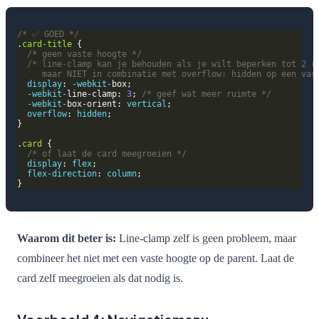
/* ✅ GOED */
.
card-title
/* geen vaste hoogte */
     maar NIET in combinatie met overflow: hidden op een vas
display
: 
-webkit-
-webkit-
line-clamp: 
3
; 
/* geef wat meer ruimte */
-webkit-
box-orient: 
vertical
overflow
: 
hidden
.
card
/* of laat de card meegroeien */
display
: 
flex
flex-direction
: 
column
Waarom dit beter is:
Line-clamp zelf is geen probleem, maar
combineer het niet met een vaste hoogte op de parent. Laat de
card zelf meegroeien als dat nodig is.