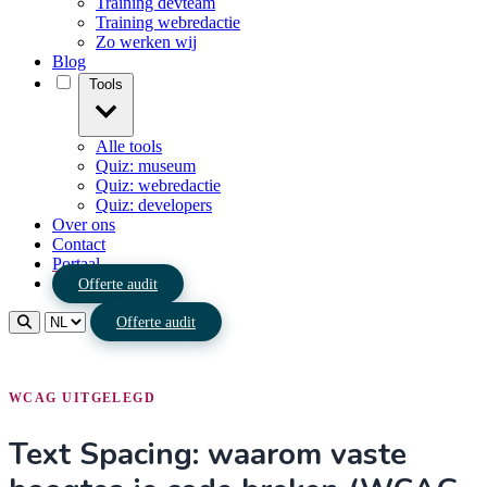
Training devteam
Training webredactie
Zo werken wij
Blog
Tools
Alle tools
Quiz: museum
Quiz: webredactie
Quiz: developers
Over ons
Contact
Portaal
Offerte audit
Offerte audit
WCAG UITGELEGD
Text Spacing: waarom vaste