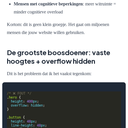
Mensen met cognitieve beperkingen
: meer witruimte =
minder cognitieve overload
Kortom: dit is geen klein groepje. Het gaat om miljoenen
mensen die jouw website willen gebruiken.
De grootste boosdoener: vaste
hoogtes + overflow hidden
Dit is het probleem dat ik het vaakst tegenkom:
/* ❌ FOUT */
.
hero
height
: 
400
px
overflow
: 
hidden
.
button
height
: 
48
px
line-height
: 
48
px