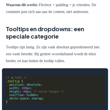
Waarom dit werkt:
Flexbox + padding = je vrienden. De
container past zich aan aan de content, niet andersom.
Tooltips en dropdowns: een
speciale categorie
Tooltips zijn lastig. Ze zijn vaak absoluut gepositioneerd met
een vaste breedte. Bij grotere woordafstand wordt de tekst
breder, en kan buiten de tooltip vallen.
/* ❌ FOUT */
.
tooltip
position
: 
absolute
width
: 
200
px
height
: 
40
px
; 
/* vaste hoogte */
overflow
: 
hidden
white-space
: 
nowrap