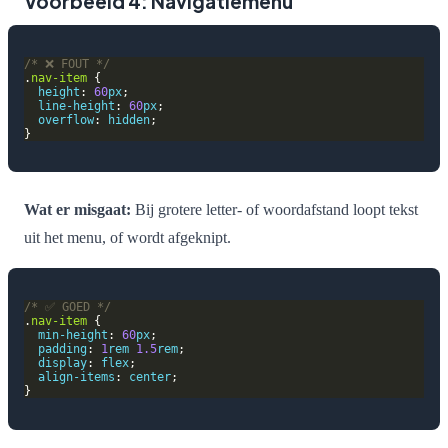
Voorbeeld 4: Navigatiemenu
/* ❌ FOUT */
.
nav-item
height
: 
60
px
line-height
: 
60
px
overflow
: 
hidden
Wat er misgaat:
Bij grotere letter- of woordafstand loopt tekst
uit het menu, of wordt afgeknipt.
/* ✅ GOED */
.
nav-item
min-height
: 
60
px
padding
: 
1
rem
1.5
rem
display
: 
flex
align-items
: 
center