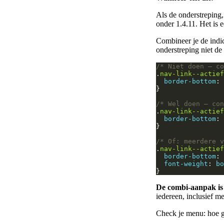
Als de onderstreping,
onder 1.4.11. Het is e
Combineer je de indic
onderstreping niet de 
/* Niet doen — co
.
nav-link--actief
border-bottom
: 
/* Wel doen — con
.
nav-link--actief
border-bottom
: 
/* Of: meerdere v
.
nav-link--actief
border-bottom
: 
font-weight
: 
bo
De combi-aanpak is h
iedereen, inclusief m
Check je menu: hoe ge