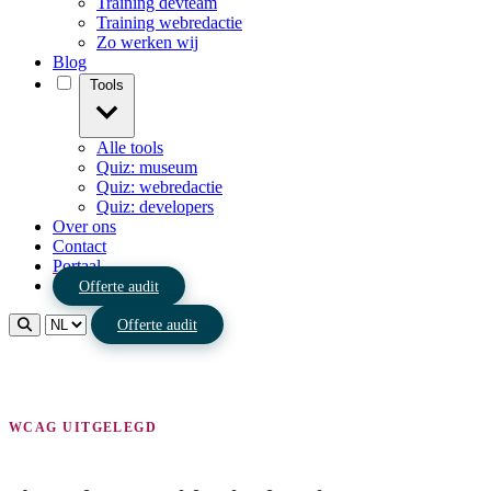
Training devteam
Training webredactie
Zo werken wij
Blog
Tools
Alle tools
Quiz: museum
Quiz: webredactie
Quiz: developers
Over ons
Contact
Portaal
Offerte audit
Offerte audit
WCAG UITGELEGD