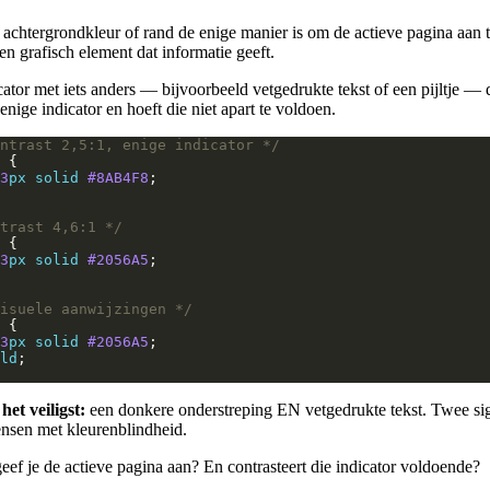
 achtergrondkleur of rand de enige manier is om de actieve pagina aan t
en grafisch element dat informatie geeft.
ator met iets anders — bijvoorbeeld vetgedrukte tekst of een pijltje — 
enige indicator en hoeft die niet apart te voldoen.
ntrast 2,5:1, enige indicator */
3
px
solid
#8AB4F8
trast 4,6:1 */
3
px
solid
#2056A5
isuele aanwijzingen */
3
px
solid
#2056A5
ld
et veiligst:
een donkere onderstreping EN vetgedrukte tekst. Twee si
ensen met kleurenblindheid.
ef je de actieve pagina aan? En contrasteert die indicator voldoende?