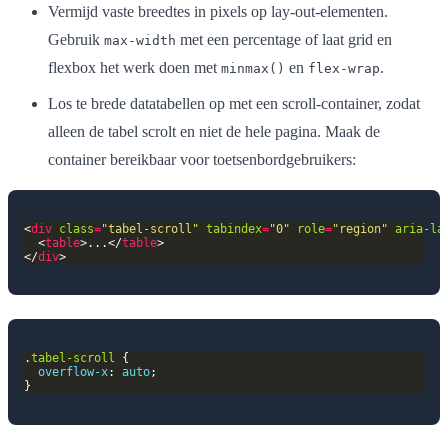
Vermijd vaste breedtes in pixels op lay-out-elementen.
Gebruik
met een percentage of laat grid en
max-width
flexbox het werk doen met
en
.
minmax()
flex-wrap
Los te brede datatabellen op met een scroll-container, zodat
alleen de tabel scrolt en niet de hele pagina. Maak de
container bereikbaar voor toetsenbordgebruikers:
<
div
class
=
"tabel-scroll"
tabindex
=
"0"
role
=
"region"
aria-la
  <
table
>...</
table
</
div
.
tabel-scroll
overflow-x
: 
auto