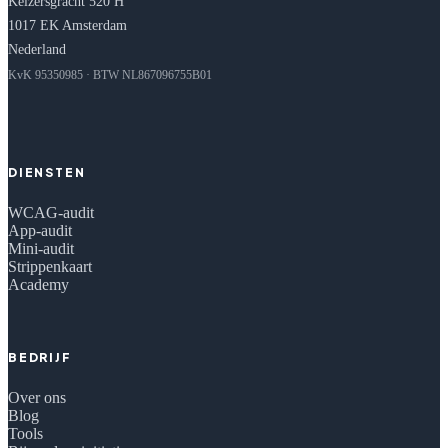
Keizersgracht 520 H
1017 EK Amsterdam
Nederland
KvK 95350985 · BTW NL867096755B01
DIENSTEN
WCAG-audit
App-audit
Mini-audit
Strippenkaart
Academy
BEDRIJF
Over ons
Blog
Tools