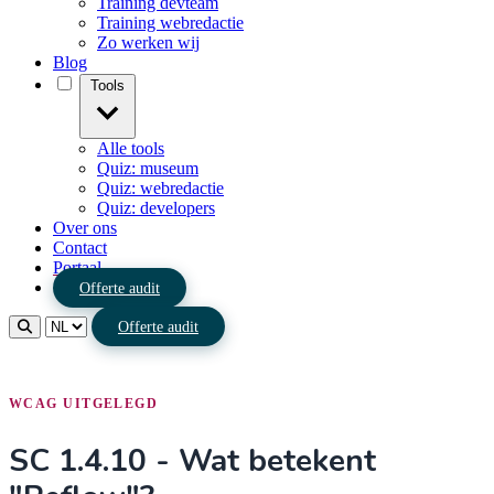
Training devteam
Training webredactie
Zo werken wij
Blog
Tools
Alle tools
Quiz: museum
Quiz: webredactie
Quiz: developers
Over ons
Contact
Portaal
Offerte audit
Offerte audit
WCAG UITGELEGD
SC 1.4.10 - Wat betekent