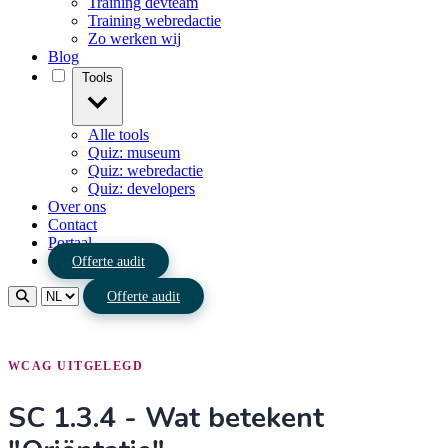
Training devteam
Training webredactie
Zo werken wij
Blog
Tools
Alle tools
Quiz: museum
Quiz: webredactie
Quiz: developers
Over ons
Contact
Portaal
Offerte audit
Offerte audit
WCAG UITGELEGD
SC 1.3.4 - Wat betekent