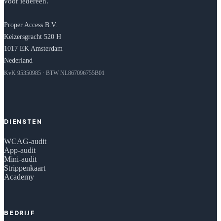
voor iedereen.
Proper Access B.V.
Keizersgracht 520 H
1017 EK Amsterdam
Nederland
KvK 95350985 · BTW NL867096755B01
DIENSTEN
WCAG-audit
App-audit
Mini-audit
Strippenkaart
Academy
BEDRIJF