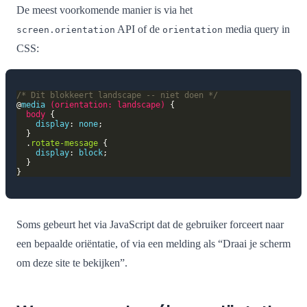
De meest voorkomende manier is via het
API of de
media query in
screen.orientation
orientation
CSS:
/* Dit blokkeert landscape -- niet doen */
@
media
(
orientation
:
landscape
)
body
display
: 
none
  .
rotate-message
display
: 
block
Soms gebeurt het via JavaScript dat de gebruiker forceert naar
een bepaalde oriëntatie, of via een melding als “Draai je scherm
om deze site te bekijken”.