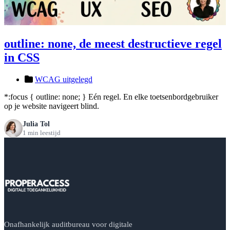
outline: none, de meest destructieve regel
in CSS
WCAG uitgelegd
*:focus { outline: none; } Eén regel. En elke toetsenbordgebruiker
op je website navigeert blind.
Julia Tol
1 min leestijd
Onafhankelijk auditbureau voor digitale