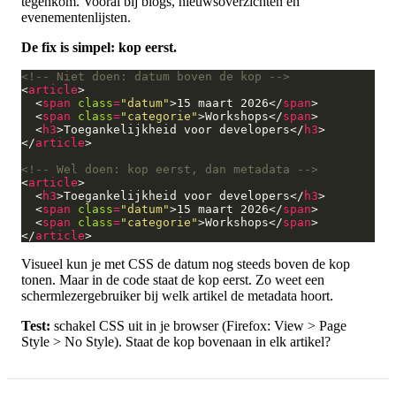
tegenkom. Vooral bij blogs, nieuwsoverzichten en
evenementenlijsten.
De fix is simpel: kop eerst.
<!-- Niet doen: datum boven de kop -->
<
article
  <
span
class
=
"datum"
>15 maart 2026</
span
  <
span
class
=
"categorie"
>Workshops</
span
  <
h3
>Toegankelijkheid voor developers</
h3
</
article
<!-- Wel doen: kop eerst, dan metadata -->
<
article
  <
h3
>Toegankelijkheid voor developers</
h3
  <
span
class
=
"datum"
>15 maart 2026</
span
  <
span
class
=
"categorie"
>Workshops</
span
</
article
Visueel kun je met CSS de datum nog steeds boven de kop
tonen. Maar in de code staat de kop eerst. Zo weet een
schermlezergebruiker bij welk artikel de metadata hoort.
Test:
schakel CSS uit in je browser (Firefox: View > Page
Style > No Style). Staat de kop bovenaan in elk artikel?