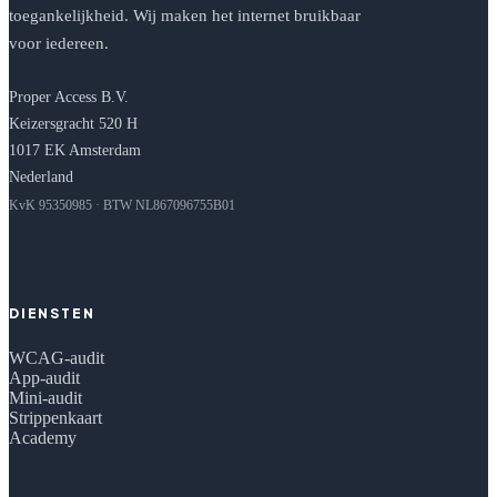
toegankelijkheid. Wij maken het internet bruikbaar
voor iedereen.
Proper Access B.V.
Keizersgracht 520 H
1017 EK Amsterdam
Nederland
KvK 95350985 · BTW NL867096755B01
DIENSTEN
WCAG-audit
App-audit
Mini-audit
Strippenkaart
Academy