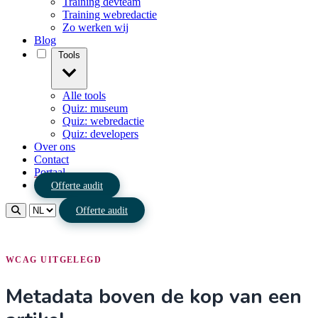
Training devteam
Training webredactie
Zo werken wij
Blog
Tools
Alle tools
Quiz: museum
Quiz: webredactie
Quiz: developers
Over ons
Contact
Portaal
Offerte audit
Offerte audit
WCAG UITGELEGD
Metadata boven de kop van een