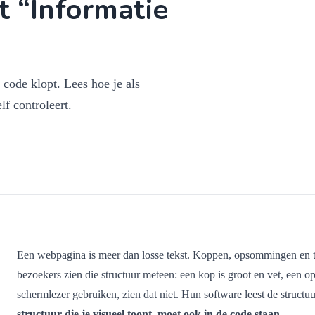
t “Informatie
code klopt. Lees hoe je als
f controleert.
Een webpagina is meer dan losse tekst. Koppen, opsommingen en ta
bezoekers zien die structuur meteen: een kop is groot en vet, een 
schermlezer gebruiken, zien dat niet. Hun software leest de stru
structuur die je visueel toont, moet ook in de code staan
.