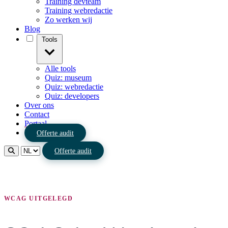
Training devteam
Training webredactie
Zo werken wij
Blog
Tools
Alle tools
Quiz: museum
Quiz: webredactie
Quiz: developers
Over ons
Contact
Portaal
Offerte audit
Offerte audit
WCAG UITGELEGD