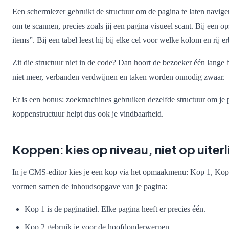
Een schermlezer gebruikt de structuur om de pagina te laten navig
om te scannen, precies zoals jij een pagina visueel scant. Bij een o
items”. Bij een tabel leest hij bij elke cel voor welke kolom en rij er
Zit die structuur niet in de code? Dan hoort de bezoeker één lange 
niet meer, verbanden verdwijnen en taken worden onnodig zwaar.
Er is een bonus: zoekmachines gebruiken dezelfde structuur om je p
koppenstructuur helpt dus ook je vindbaarheid.
Koppen: kies op niveau, niet op uiterl
In je CMS-editor kies je een kop via het opmaakmenu: Kop 1, Kop
vormen samen de inhoudsopgave van je pagina:
Kop 1 is de paginatitel. Elke pagina heeft er precies één.
Kop 2 gebruik je voor de hoofdonderwerpen.