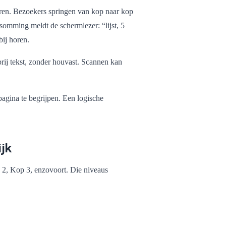
eren. Bezoekers springen van kop naar kop
psomming meldt de schermlezer: “lijst, 5
bij horen.
brij tekst, zonder houvast. Scannen kan
agina te begrijpen. Een logische
ijk
 2, Kop 3, enzovoort. Die niveaus