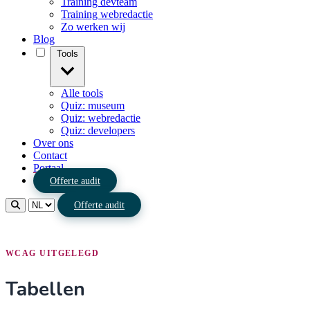
Training devteam
Training webredactie
Zo werken wij
Blog
Tools
Alle tools
Quiz: museum
Quiz: webredactie
Quiz: developers
Over ons
Contact
Portaal
Offerte audit
Offerte audit
WCAG UITGELEGD
Tabellen