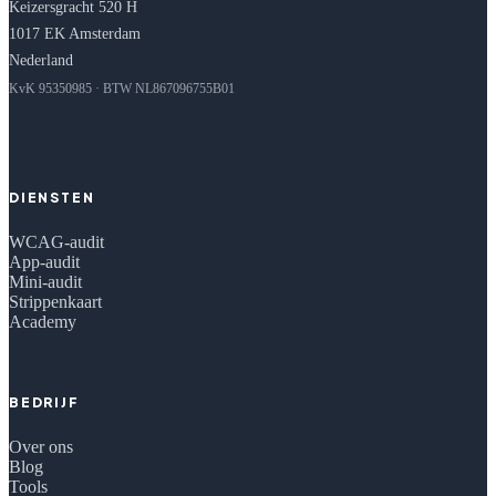
Keizersgracht 520 H
1017 EK Amsterdam
Nederland
KvK 95350985 · BTW NL867096755B01
DIENSTEN
WCAG-audit
App-audit
Mini-audit
Strippenkaart
Academy
BEDRIJF
Over ons
Blog
Tools