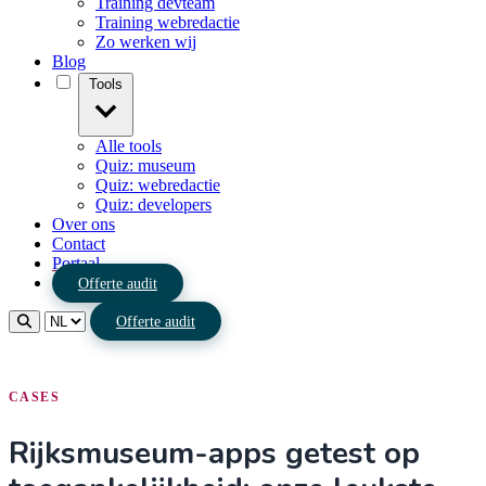
Training devteam
Training webredactie
Zo werken wij
Blog
Tools
Alle tools
Quiz: museum
Quiz: webredactie
Quiz: developers
Over ons
Contact
Portaal
Offerte audit
Offerte audit
CASES
Rijksmuseum-apps getest op