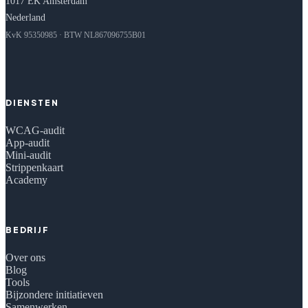
1017 EK Amsterdam
Nederland
KvK 95350985 · BTW NL867096755B01
DIENSTEN
WCAG-audit
App-audit
Mini-audit
Strippenkaart
Academy
BEDRIJF
Over ons
Blog
Tools
Bijzondere initiatieven
Samenwerken