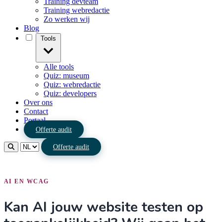
Training devteam
Training webredactie
Zo werken wij
Blog
Tools
Alle tools
Quiz: museum
Quiz: webredactie
Quiz: developers
Over ons
Contact
Portaal
Offerte audit
Offerte audit
AI EN WCAG
Kan AI jouw website testen op