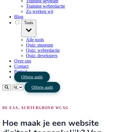
Training devteam
Training webredactie
Zo werken wij
Blog
Tools
Alle tools
Quiz: museum
Quiz: webredactie
Quiz: developers
Over ons
Contact
Portaal
Offerte audit
Offerte audit
DE EAA, ACHTERGROND WCAG
Hoe maak je een website