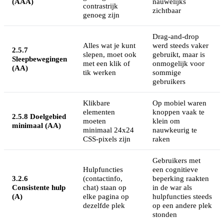
(AAA)
nauwelijks
contrastrijk
zichtbaar
genoeg zijn
Drag-and-drop
Alles wat je kunt
werd steeds vaker
2.5.7
slepen, moet ook
gebruikt, maar is
Sleepbewegingen
met een klik of
onmogelijk voor
(AA)
tik werken
sommige
gebruikers
Klikbare
Op mobiel waren
elementen
knoppen vaak te
2.5.8 Doelgebied
moeten
klein om
minimaal (AA)
minimaal 24x24
nauwkeurig te
CSS-pixels zijn
raken
Gebruikers met
Hulpfuncties
een cognitieve
3.2.6
(contactinfo,
beperking raakten
Consistente hulp
chat) staan op
in de war als
(A)
elke pagina op
hulpfuncties steeds
dezelfde plek
op een andere plek
stonden