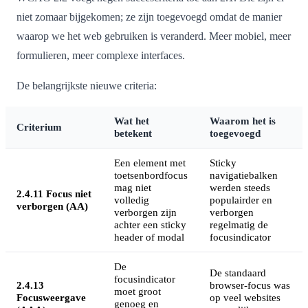
niet zomaar bijgekomen; ze zijn toegevoegd omdat de manier
waarop we het web gebruiken is veranderd. Meer mobiel, meer
formulieren, meer complexe interfaces.
De belangrijkste nieuwe criteria:
Wat het
Waarom het is
Criterium
betekent
toegevoegd
Een element met
Sticky
toetsenbordfocus
navigatiebalken
mag niet
werden steeds
2.4.11 Focus niet
volledig
populairder en
verborgen (AA)
verborgen zijn
verborgen
achter een sticky
regelmatig de
header of modal
focusindicator
De
De standaard
focusindicator
2.4.13
browser-focus was
moet groot
Focusweergave
op veel websites
genoeg en