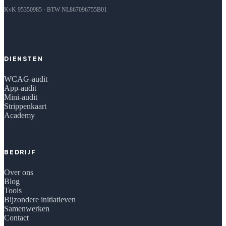
KvK 95350985 · BTW NL867096755B01
DIENSTEN
WCAG-audit
App-audit
Mini-audit
Strippenkaart
Academy
BEDRIJF
Over ons
Blog
Tools
Bijzondere initiatieven
Samenwerken
Contact