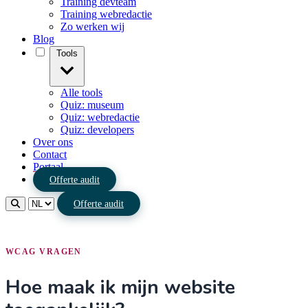
Training devteam
Training webredactie
Zo werken wij
Blog
Tools
Alle tools
Quiz: museum
Quiz: webredactie
Quiz: developers
Over ons
Contact
Portaal
Offerte audit
Offerte audit
WCAG VRAGEN
Hoe maak ik mijn website