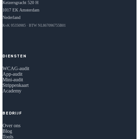
Keizersgracht 520 H
1017 EK Amsterdam
Nederland
KvK 95350985 · BTW NL867096755B01
DIENSTEN
WCAG-audit
App-audit
Mini-audit
Strippenkaart
Academy
BEDRIJF
Over ons
Blog
Tools