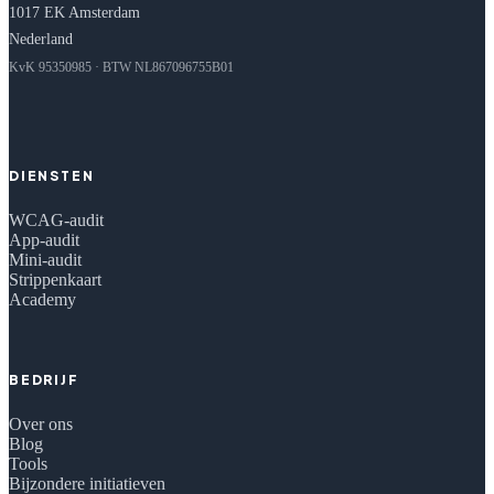
1017 EK Amsterdam
Nederland
KvK 95350985 · BTW NL867096755B01
DIENSTEN
WCAG-audit
App-audit
Mini-audit
Strippenkaart
Academy
BEDRIJF
Over ons
Blog
Tools
Bijzondere initiatieven