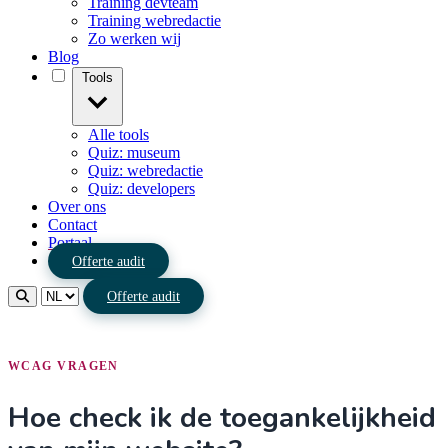
Training devteam
Training webredactie
Zo werken wij
Blog
Tools
Alle tools
Quiz: museum
Quiz: webredactie
Quiz: developers
Over ons
Contact
Portaal
Offerte audit
Offerte audit
WCAG VRAGEN
Hoe check ik de toegankelijkheid