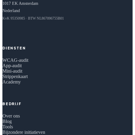
1017 EK Amsterdam
Nederland
KvK 95350985 · BTW NL867096755B01
DIENSTEN
WCAG-audit
App-audit
Mini-audit
Strippenkaart
Academy
BEDRIJF
Over ons
Blog
Tools
Bijzondere initiatieven