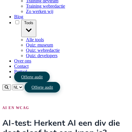
Training devteam
Training webredactie
Zo werken wij
Blog
Tools
Alle tools
Quiz: museum
Quiz: webredactie
Quiz: developers
Over ons
Contact
Portaal
Offerte audit
Offerte audit
AI EN WCAG
AI-test: Herkent AI een div die