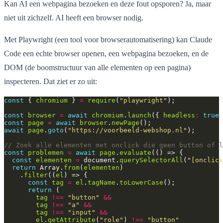
Kan AI een webpagina bezoeken en deze fout opsporen? Ja, maar
niet uit zichzelf. AI heeft een browser nodig.
Met Playwright (een tool voor browserautomatisering) kan Claude
Code een echte browser openen, een webpagina bezoeken, en de
DOM (de boomstructuur van alle elementen op een pagina)
inspecteren. Dat ziet er zo uit:
const
 { 
chromium
 } 
=
require
(
"playwright"
const
browser
=
await
chromium
.
launch
({ 
headless
:
true
const
page
=
await
browser
.
newPage
await
page
.
goto
(
"https://voorbeeld-webshop.nl"
const
problemen
=
await
page
.
evaluate
const
elementen
=
 document.
querySelectorAll
(
"[onclick
return
 Array.
from
(
elementen
    .
filter
((
el
const
tag
=
el
.
tagName
.
toLowerCase
return
tag
!==
"button"
&&
tag
!==
"a"
&&
tag
!==
"input"
&&
el
.
getAttribute
(
"role"
) 
!==
"button"