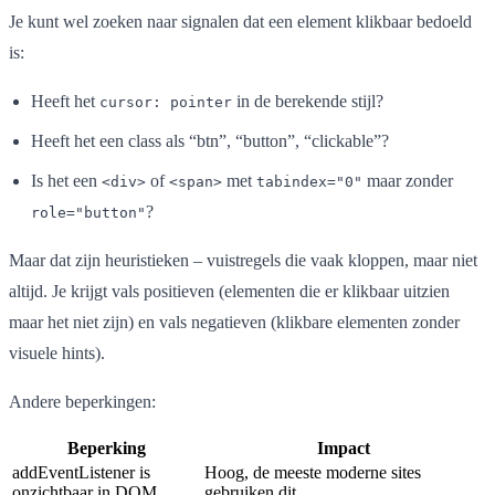
Je kunt wel zoeken naar signalen dat een element klikbaar bedoeld
is:
Heeft het
in de berekende stijl?
cursor: pointer
Heeft het een class als “btn”, “button”, “clickable”?
Is het een
of
met
maar zonder
<div>
<span>
tabindex="0"
?
role="button"
Maar dat zijn heuristieken – vuistregels die vaak kloppen, maar niet
altijd. Je krijgt vals positieven (elementen die er klikbaar uitzien
maar het niet zijn) en vals negatieven (klikbare elementen zonder
visuele hints).
Andere beperkingen:
Beperking
Impact
addEventListener is
Hoog, de meeste moderne sites
onzichtbaar in DOM
gebruiken dit