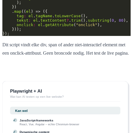
    .
map
((
el
tag
:
el
.
tagName
.
toLowerCase
tekst
:
el
.
textContent
?
.
trim
().
substring
(
0
, 
80
onclick
:
el
.
getAttribute
(
"onclick"
Dit script vindt elke div, span of ander niet-interactief element met
een onclick-attribuut. Geen broncode nodig. Het test de live pagina.