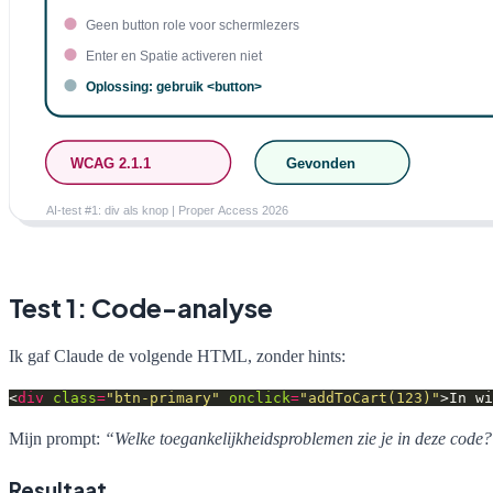
Test 1: Code-analyse
Ik gaf Claude de volgende HTML, zonder hints:
<
div
class
=
"btn-primary"
onclick
=
"addToCart(123)"
>In wi
Mijn prompt:
“Welke toegankelijkheidsproblemen zie je in deze code
Resultaat