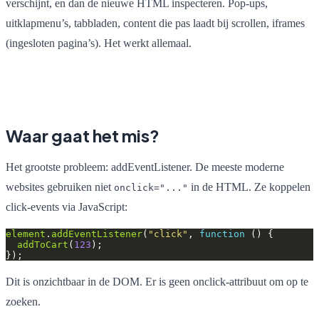
verschijnt, en dan de nieuwe HTML inspecteren. Pop-ups,
uitklapmenu’s, tabbladen, content die pas laadt bij scrollen, iframes
(ingesloten pagina’s). Het werkt allemaal.
Waar gaat het mis?
Het grootste probleem: addEventListener. De meeste moderne
websites gebruiken niet
in de HTML. Ze koppelen
onclick="..."
click-events via JavaScript:
element
.
addEventListener
(
"click"
, 
function
addToCart
(
123
Dit is onzichtbaar in de DOM. Er is geen onclick-attribuut om op te
zoeken.