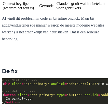
Context begrijpen
Claude legt uit wat het betekent
Gevonden
(waarom het fout is)
voor gebruikers
AI vindt dit probleem in code en bij inline onclick. Maar bij
addEventListener (de manier waarop de meeste moderne websites
werken) is het afhankelijk van heuristieken. Dat is een serieuze
beperking.
De fix
<!-- Niet doen -->
<
div
class
=
"btn-primary"
onclick
=
"addToCart(123)"
>In wi
<!-- Wel doen -->
<
button
class
=
"btn-primary"
type
=
"button"
onclick
=
"addT
</
button