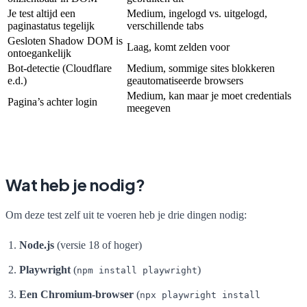
Je test altijd een
Medium, ingelogd vs. uitgelogd,
paginastatus tegelijk
verschillende tabs
Gesloten Shadow DOM is
Laag, komt zelden voor
ontoegankelijk
Bot-detectie (Cloudflare
Medium, sommige sites blokkeren
e.d.)
geautomatiseerde browsers
Medium, kan maar je moet credentials
Pagina’s achter login
meegeven
Wat heb je nodig?
Om deze test zelf uit te voeren heb je drie dingen nodig:
Node.js
(versie 18 of hoger)
Playwright
(
)
npm install playwright
Een Chromium-browser
(
npx playwright install