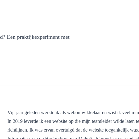
id? Een praktijkexperiment met
Vijf jaar geleden werkte ik als webontwikkelaar en wist ik veel min
In 2019 leverde ik een website op die mijn teamleider wilde laten
richtlijnen. Ik was ervan overtuigd dat de website toegankelijk was
Informatica aan de Hogeschool van Malmö afgerond, waar aandacht