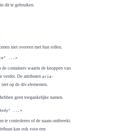
in dit te gebruiken.
a
omen niet overeen met hun rollen.
te" ...>
op de containers waarin de knoppen van
n verder. De attributen
aria-
niet op de div-elementen.
hebben geen toegankelijke namen.
Body" ...>
om te controleren of de naam ontbreekt.
ttribuut kan ook voor een