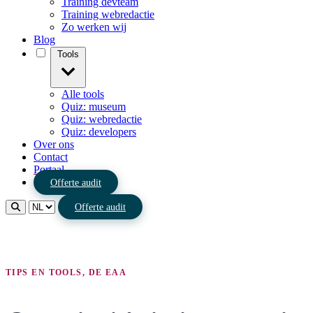
Training devteam
Training webredactie
Zo werken wij
Blog
Tools
Alle tools
Quiz: museum
Quiz: webredactie
Quiz: developers
Over ons
Contact
Portaal
Offerte audit
Offerte audit
TIPS EN TOOLS, DE EAA