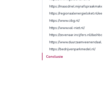
https://maasdriel.mijnafspraakmaken.nl/
https://regionaalenergieloket.nl/eemsdel
https://www.cibg.nl/
https://www.val-niet.nl/
https://zevenaar.incijfers.nl/dashboard/
https://www.duurzaamveenendaal.nl/
https://bedrijvenparkmedel.nl/
Conclusie