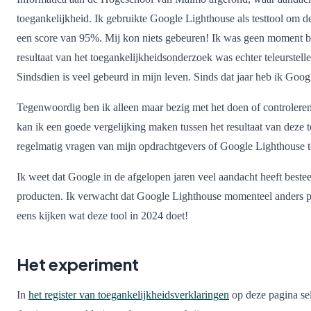
toegankelijkheid. Ik gebruikte Google Lighthouse als testtool om 
ta
een score van 95%. Mij kon niets gebeuren! Ik was geen moment ba
resultaat van het toegankelijkheidsonderzoek was echter teleurstell
Sindsdien is veel gebeurd in mijn leven. Sinds dat jaar heb ik Goog
Tegenwoordig ben ik alleen maar bezig met het doen of controlere
kan ik een goede vergelijking maken tussen het resultaat van deze 
regelmatig vragen van mijn opdrachtgevers of Google Lighthouse t
Ik weet dat Google in de afgelopen jaren veel aandacht heeft beste
producten. Ik verwacht dat Google Lighthouse momenteel anders pre
eens kijken wat deze tool in 2024 doet!
Het experiment
In
het register van toegankelijkheidsverklaringen
op deze pagina se