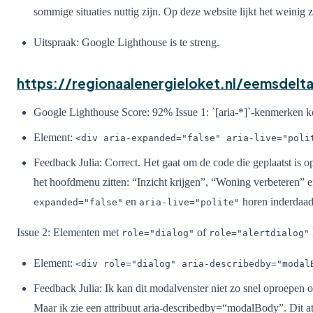
sommige situaties nuttig zijn. Op deze website lijkt het weinig z
Uitspraak: Google Lighthouse is te streng.
https://regionaalenergieloket.nl/eemsdelt
Google Lighthouse Score: 92% Issue 1: `[aria-*]`-kenmerken k
Element:
<div aria-expanded="false" aria-live="poli
Feedback Julia: Correct. Het gaat om de code die geplaatst is 
het hoofdmenu zitten: “Inzicht krijgen”, “Woning verbeteren” e
en
horen inderdaad 
expanded="false"
aria-live="polite"
Issue 2: Elementen met
of
role="dialog"
role="alertdialog"
Element:
<div role="dialog" aria-describedby="modal
Feedback Julia: Ik kan dit modalvenster niet zo snel oproepen 
Maar ik zie een attribuut aria-describedby=“modalBody”. Dit a