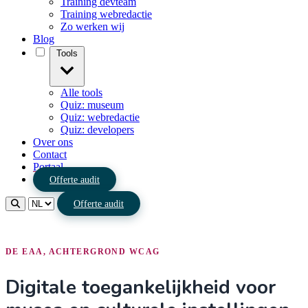
Training devteam
Training webredactie
Zo werken wij
Blog
Tools
Alle tools
Quiz: museum
Quiz: webredactie
Quiz: developers
Over ons
Contact
Portaal
Offerte audit
Offerte audit
DE EAA, ACHTERGROND WCAG
Digitale toegankelijkheid voor