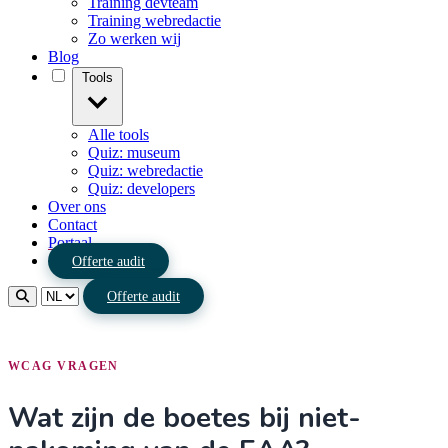
Training devteam
Training webredactie
Zo werken wij
Blog
Tools
Alle tools
Quiz: museum
Quiz: webredactie
Quiz: developers
Over ons
Contact
Portaal
Offerte audit
Offerte audit
WCAG VRAGEN
Wat zijn de boetes bij niet-