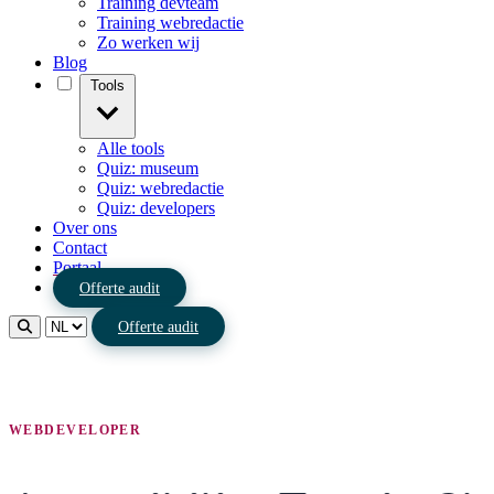
Training devteam
Training webredactie
Zo werken wij
Blog
Tools
Alle tools
Quiz: museum
Quiz: webredactie
Quiz: developers
Over ons
Contact
Portaal
Offerte audit
Offerte audit
WEBDEVELOPER