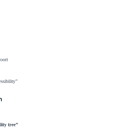
oort
sibility”
n
lity tree”