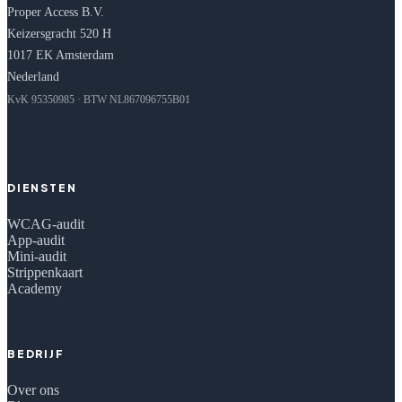
Proper Access B.V.
Keizersgracht 520 H
1017 EK Amsterdam
Nederland
KvK 95350985 · BTW NL867096755B01
DIENSTEN
WCAG-audit
App-audit
Mini-audit
Strippenkaart
Academy
BEDRIJF
Over ons