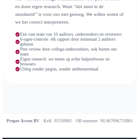
en doen eigen research. Want
“dat staat in de
standaard”
is voor ons niet genoeg. We willen weten of
we het correct interpreteren.
check_circle
Een vast team van 10 auditors, onderzoekers en reviewers
6-ogen-controle: elk rapport door minimaal 2 auditors
check_circle
gelezen
Peer review door collega-onderzoekers, ook buiten ons
check_circle
team
Eigen research: we testen op echte hulpsoftware en
check_circle
browsers
check_circle
Uitleg zonder jargon, zonder ambtenarentaal
Proper Access BV
· KvK: 95350985 · OB-nummer: NL867096755B01