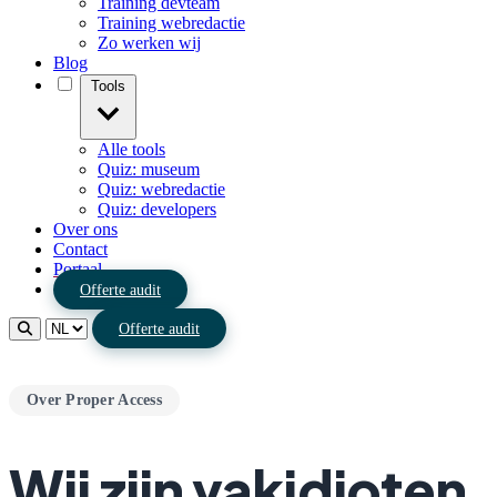
Training devteam
Training webredactie
Zo werken wij
Blog
Tools
Alle tools
Quiz: museum
Quiz: webredactie
Quiz: developers
Over ons
Contact
Portaal
Offerte audit
Offerte audit
Over Proper Access
Wij zijn vakidioten