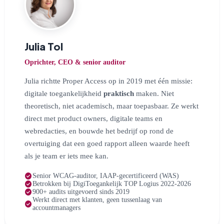
Julia Tol
Oprichter, CEO & senior auditor
Julia richtte Proper Access op in 2019 met één missie:
digitale toegankelijkheid
praktisch
maken. Niet
theoretisch, niet academisch, maar toepasbaar. Ze werkt
direct met product owners, digitale teams en
webredacties, en bouwde het bedrijf op rond de
overtuiging dat een goed rapport alleen waarde heeft
als je team er iets mee kan.
check_circle
Senior WCAG-auditor, IAAP-gecertificeerd (WAS)
check_circle
Betrokken bij DigiToegankelijk TOP Logius 2022-2026
check_circle
900+ audits uitgevoerd sinds 2019
Werkt direct met klanten, geen tussenlaag van
check_circle
accountmanagers